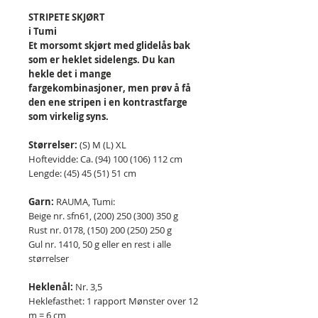
STRIPETE SKJØRT
i Tumi
Et morsomt skjørt med glidelås bak
som er heklet sidelengs. Du kan
hekle det i mange
fargekombinasjoner, men prøv å få
den ene stripen i en kontrastfarge
som virkelig syns.
Størrelser:
(S) M (L) XL
Hoftevidde: Ca. (94) 100 (106) 112 cm
Lengde: (45) 45 (51) 51 cm
Garn:
RAUMA, Tumi:
Beige nr. sfn61, (200) 250 (300) 350 g
Rust nr. 0178, (150) 200 (250) 250 g
Gul nr. 1410, 50 g eller en rest i alle
størrelser
Heklenål:
Nr. 3,5
Heklefasthet: 1 rapport Mønster over 12
m = 6 cm