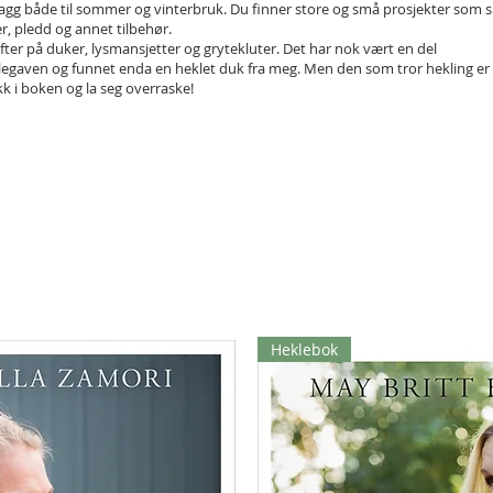
agg både til sommer og vinterbruk. Du finner store og små prosjekter som sk
er, pledd og annet tilbehør.
ter på duker, lysmansjetter og grytekluter. Det har nok vært en del
egaven og funnet enda en heklet duk fra meg. Men den som tror hekling er
kk i boken og la seg overraske!
Heklebok