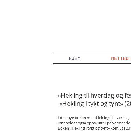
HJEM
NETTBU
BØKER
«Hekling til hverdag og fe
«Hekling i tykt og tynt» (
I den nye boken min «Hekling til hverdag og
inneholder også oppskrifter på varmende jak
Boken «Hekling i tykt og tynt» kom ut i 201