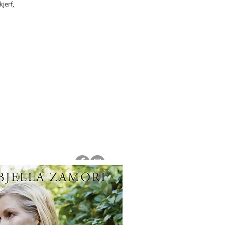
jerf,