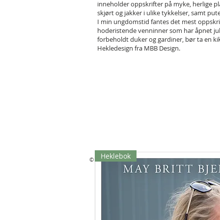
inneholder oppskrifter på myke, herlige pl
skjørt og jakker i ulike tykkelser, samt put
I min ungdomstid fantes det mest oppskrif
hoderistende venninner som har åpnet jul
forbeholdt duker og gardiner, bør ta en ki
Hekledesign fra MBB Design.
Heklebok
© 2019 by Kari Hestnes