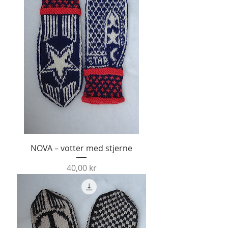
NOVA – votter med stjerne
Pris
40,00 kr