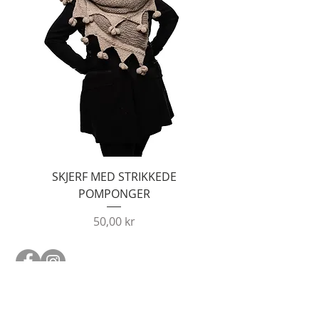
SKJERF MED STRIKKEDE
POMPONGER
Pris
50,00 kr
Heklebok