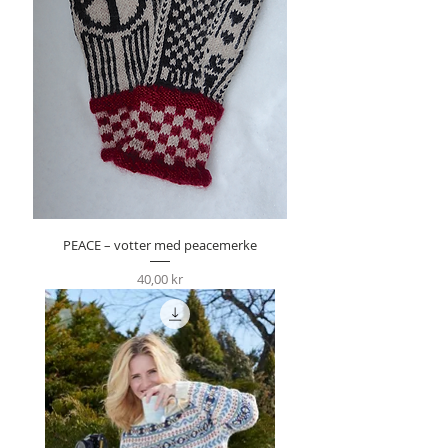
PEACE – votter med peacemerke
Pris
40,00 kr